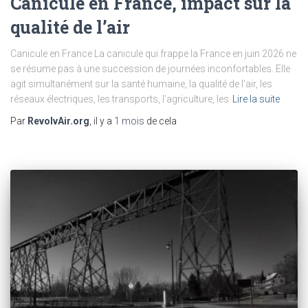
Canicule en France, impact sur la
qualité de l’air
Canicule en France La canicule qui frappe la France en juin 2026 ne
se résume pas à une succession de journées inconfortables. Elle
agit simultanément sur la santé humaine, la qualité de l’air, les
réseaux électriques, les transports, l’agriculture, les
Lire la suite
Par
RevolvAir.org
, il y a
1 mois
de cela