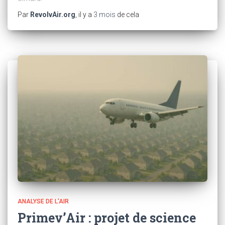
Par
RevolvAir.org
, il y a
3 mois
de cela
ANALYSE DE L'AIR
Primev’Air : projet de science