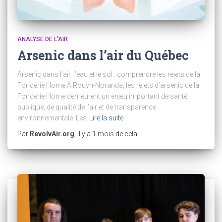
ANALYSE DE L'AIR
Arsenic dans l’air du Québec
Arsenic dans l’air, l’eau et le sol : comprendre les rejets de la
Fonderie Horne À Rouyn-Noranda, les rejets d’arsenic de la
Fonderie Horne demeurent un enjeu important de santé
publique, de qualité de l’air et de transparence
environnementale. Les
Lire la suite
Par
RevolvAir.org
, il y a
1 mois
de cela