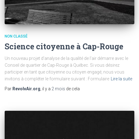
NON CLASSÉ
Science citoyenne à Cap-Rouge
Un nouveau projet d’analyse de la qualité de l’air démarre avec le
Conseil de quartier de Cap-Rouge à Québec. Si vous désirez
participer en tant que citoyenne ou citoyen engagé, nous vous
invitons à compléter le formulaire suivant : Formulaire
Lire la suite
Par
RevolvAir.org
, il y a
2 mois
de cela