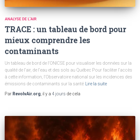
ANALYSE DE L'AIR
TRACE : un tableau de bord pour
mieux comprendre les
contaminants
Un tableau de bord de l’ONICSE pour visualiser les données sur la
qualité de l’air, de l’eau et des sols au Québec Pour faciliter l’accès
à cette information, l’Observatoire national sur les incidences des
émissions de contaminants sur la santé
Lire la suite
Par
RevolvAir.org
, il y a
4 jours
de cela