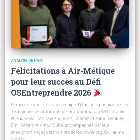
ANALYSE DE L'AIR
Félicitations à Air-Métique
pour leur succès au Défi
OSEntreprendre 2026
Derrière cette initiative, une équipe d’étudiants passionnés en
Techniques de l’informatique programmation Web, mobile
et jeux vidéo : Michael Anglehart, Charles-Étienne Tremblay,
Émil Bédard et Arthur Dubé, accompagnés par leur
enseignant engagé et membre de RevolvAir.org, Guillaume
Simard.