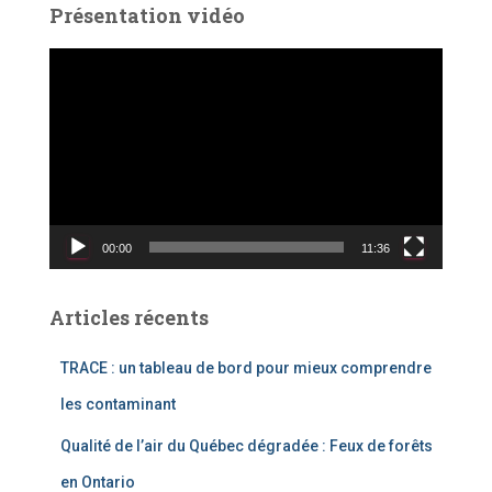
Présentation vidéo
L
e
c
t
e
u
r
v
00:00
11:36
i
d
é
Articles récents
o
TRACE : un tableau de bord pour mieux comprendre
les contaminant
Qualité de l’air du Québec dégradée : Feux de forêts
en Ontario