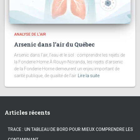
ANALYSE DE L'AIR
Arsenic dans l’air du Québec
Arsenic dans l’air, l’eau et le sol : comprendre les rejets de
la Fonderie Horne À Rouyn-Noranda, les rejets d’arsenic
de la Fonderie Horne demeurent un enjeu important de
santé publique, de qualité de l’air
Lire la suite
Articles récents
TRACE : UN TABLEAU DE BORD POUR MIEUX COMPRENDRE LES
CONTAMINANT