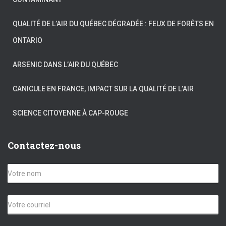
QUALITÉ DE L’AIR DU QUÉBEC DÉGRADÉE : FEUX DE FORÊTS EN
ONTARIO
ARSENIC DANS L’AIR DU QUÉBEC
CANICULE EN FRANCE, IMPACT SUR LA QUALITÉ DE L’AIR
SCIENCE CITOYENNE À CAP-ROUGE
Contactez-nous
V
o
t
r
C
e
o
n
u