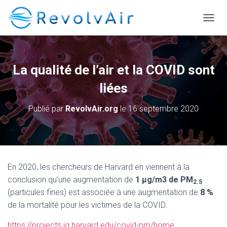
DÉPLI
La qualité de l’air et la COVID sont
liées
Publié par
RevolvAir.org
le
16 septembre 2020
En 2020, les chercheurs de Harvard en viennent à la
conclusion qu’une augmentation de
1
μg/m3 de PM
2.5
(particules fines) est associée à une augmentation de
8 %
de la mortalité pour les victimes de la COVID.
https://projects.iq.harvard.edu/covid-pm/home