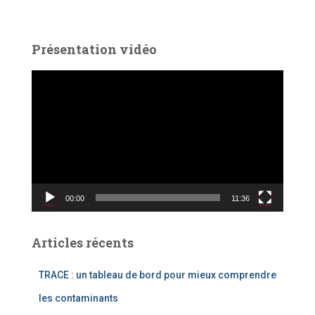
Présentation vidéo
L
e
c
t
e
u
r
v
00:00
11:36
i
d
é
Articles récents
o
TRACE : un tableau de bord pour mieux comprendre
les contaminants