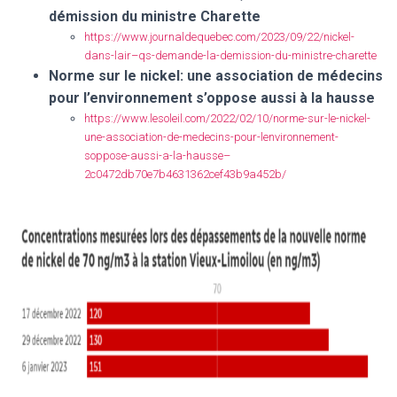
démission du ministre Charette
https://www.journaldequebec.com/2023/09/22/nickel-
dans-lair–qs-demande-la-demission-du-ministre-charette
Norme sur le nickel: une association de médecins
pour l’environnement s’oppose aussi à la hausse
https://www.lesoleil.com/2022/02/10/norme-sur-le-nickel-
une-association-de-medecins-pour-lenvironnement-
soppose-aussi-a-la-hausse–
2c0472db70e7b4631362cef43b9a452b/