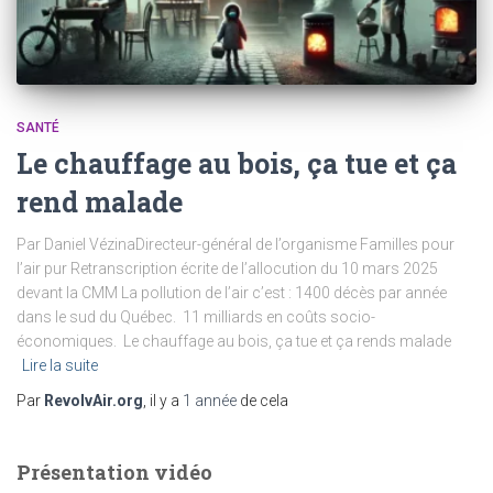
SANTÉ
Le chauffage au bois, ça tue et ça
rend malade
Par Daniel VézinaDirecteur-général de l’organisme Familles pour
l’air pur Retranscription écrite de l’allocution du 10 mars 2025
devant la CMM La pollution de l’air c’est : 1400 décès par année
dans le sud du Québec. 11 milliards en coûts socio-
économiques. Le chauffage au bois, ça tue et ça rends malade
Lire la suite
Par
RevolvAir.org
, il y a
1 année
de cela
Présentation vidéo