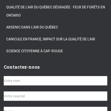
QUALITÉ DE L’AIR DU QUÉBEC DÉGRADÉE : FEUX DE FORÊTS EN
ONTARIO
ARSENIC DANS L’AIR DU QUÉBEC
CANICULE EN FRANCE, IMPACT SUR LA QUALITÉ DE L’AIR
SCIENCE CITOYENNE À CAP-ROUGE
Contactez-nous
V
o
t
r
C
e
o
n
u
o
r
S