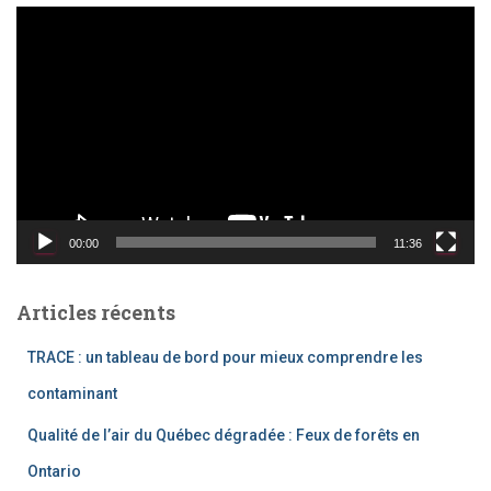
L
e
c
t
e
u
r
v
i
d
00:00
11:36
é
o
Articles récents
TRACE : un tableau de bord pour mieux comprendre les
contaminant
Qualité de l’air du Québec dégradée : Feux de forêts en
Ontario