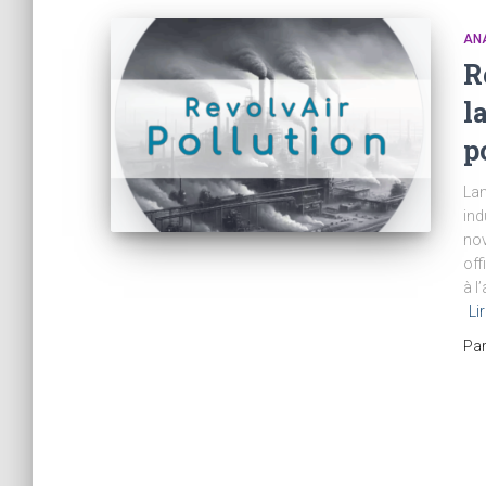
ANA
R
l
p
Lan
ind
no
off
à l
Lir
Pa