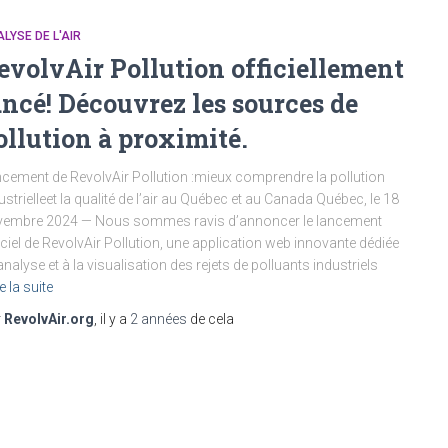
LYSE DE L'AIR
evolvAir Pollution officiellement
ancé! Découvrez les sources de
ollution à proximité.
cement de RevolvAir Pollution :mieux comprendre la pollution
ustrielleet la qualité de l’air au Québec et au Canada Québec, le 18
vembre 2024 — Nous sommes ravis d’annoncer le lancement
iciel de RevolvAir Pollution, une application web innovante dédiée
’analyse et à la visualisation des rejets de polluants industriels
e la suite
r
RevolvAir.org
, il y a
2 années
de cela