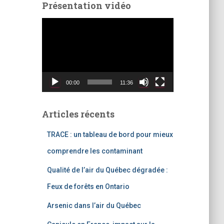
Présentation vidéo
L
e
c
t
e
u
00:00
11:36
r
v
i
Articles récents
d
é
TRACE : un tableau de bord pour mieux
o
comprendre les contaminant
Qualité de l’air du Québec dégradée :
Feux de forêts en Ontario
Arsenic dans l’air du Québec