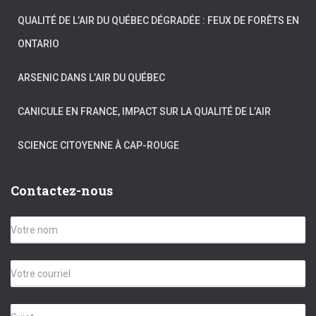
QUALITÉ DE L’AIR DU QUÉBEC DÉGRADÉE : FEUX DE FORÊTS EN
ONTARIO
ARSENIC DANS L’AIR DU QUÉBEC
CANICULE EN FRANCE, IMPACT SUR LA QUALITÉ DE L’AIR
SCIENCE CITOYENNE À CAP-ROUGE
Contactez-nous
V
o
t
r
C
e
o
n
u
o
r
S