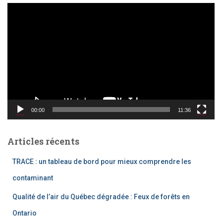
L
e
c
t
e
u
r
v
i
d
00:00
11:36
é
o
Articles récents
TRACE : un tableau de bord pour mieux comprendre les
contaminant
Qualité de l’air du Québec dégradée : Feux de forêts en
Ontario