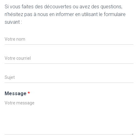
Si vous faites des découvertes ou avez des questions,
n’hésitez pas à nous en informer en utilisant le formulaire
suivant :
V
o
t
r
C
e
o
n
u
o
r
S
m
r
u
*
i
j
e
e
Message
*
l
t
*