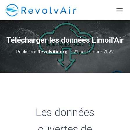
DÉPLI
Télécharger les données Limoil’Air
Publié par
RevolvAir.org
le
21 septembre 2022
Les données
ouvertes de