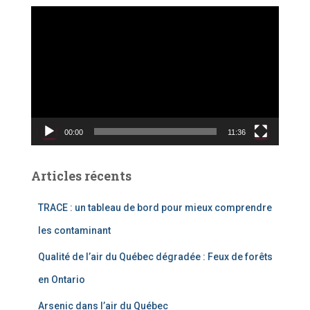
L
e
c
t
e
u
r
v
00:00
11:36
i
d
é
Articles récents
o
TRACE : un tableau de bord pour mieux comprendre
les contaminant
Qualité de l’air du Québec dégradée : Feux de forêts
en Ontario
Arsenic dans l’air du Québec