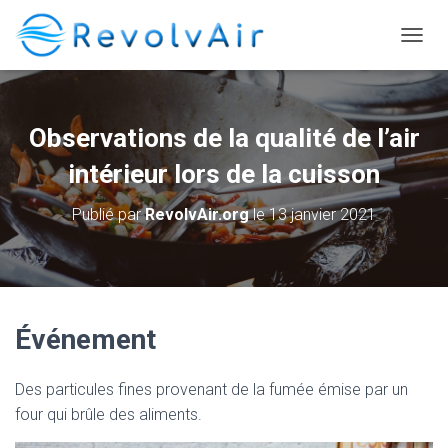
DÉPLI
Observations de la qualité de l’air
intérieur lors de la cuisson
Publié par
RevolvAir.org
le
13 janvier 2021
Événement
Des particules fines provenant de la fumée émise par un
four qui brûle des aliments.