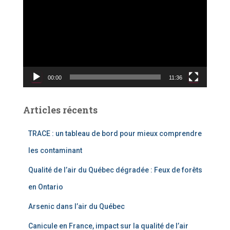
e
c
t
e
u
r
v
00:00
11:36
i
d
é
Articles récents
o
TRACE : un tableau de bord pour mieux comprendre
les contaminant
Qualité de l’air du Québec dégradée : Feux de forêts
en Ontario
Arsenic dans l’air du Québec
Canicule en France, impact sur la qualité de l’air