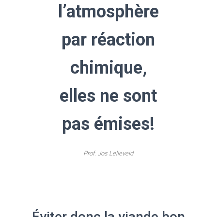
l’atmosphère
par réaction
chimique,
elles ne sont
pas émises!
Prof. Jos Lelieveld
Éviter donc la viande bon