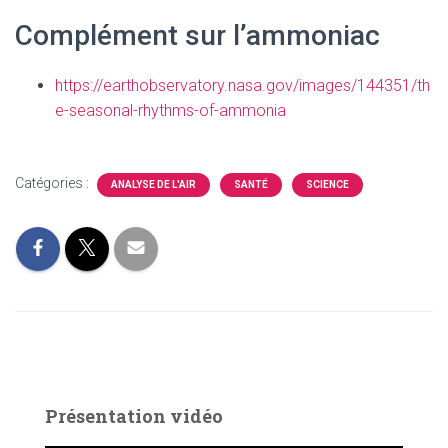
Complément sur l’ammoniac
https://earthobservatory.nasa.gov/images/144351/th
e-seasonal-rhythms-of-ammonia
Catégories :
ANALYSE DE L'AIR
SANTÉ
SCIENCE
Présentation vidéo