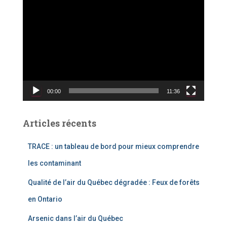
L
e
c
t
e
u
r
v
00:00
11:36
i
d
é
Articles récents
o
TRACE : un tableau de bord pour mieux comprendre
les contaminant
Qualité de l’air du Québec dégradée : Feux de forêts
en Ontario
Arsenic dans l’air du Québec