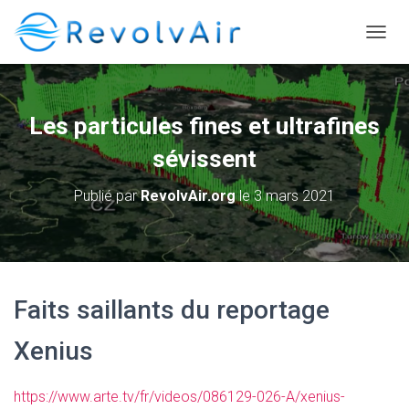
DÉPLI
Les particules fines et ultrafines
sévissent
Publié par
RevolvAir.org
le
3 mars 2021
Faits saillants du reportage
Xenius
https://www.arte.tv/fr/videos/086129-026-A/xenius-