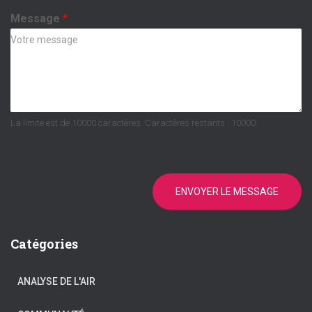
i
j
e
e
Message
*
l
t
*
La limite est de 10000 caractères. Caractères restants : 10000.
ENVOYER LE MESSAGE
Catégories
ANALYSE DE L'AIR