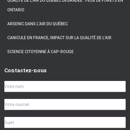
QUALITÉ DE L’AIR DU QUÉBEC DÉGRADÉE : FEUX DE FORÊTS EN
ONTARIO
ARSENIC DANS L’AIR DU QUÉBEC
CANICULE EN FRANCE, IMPACT SUR LA QUALITÉ DE L’AIR
SCIENCE CITOYENNE À CAP-ROUGE
Contactez-nous
V
o
t
r
C
e
o
n
u
o
r
S
m
r
u
*