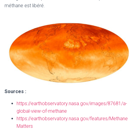
méthane est libéré.
Sources :
https://earthobservatory.nasa.gov/images/87681/a-
global-view-of-methane
https://earthobservatory.nasa.gov/features/Methane
Matters